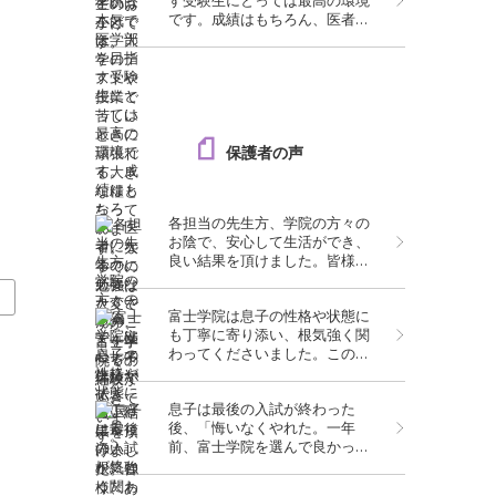
す受験生にとっては最高の環境
す。
です。成績はもちろん、医者に
なるのに必要なたくさんのこと
を学べる予備校です。
保護者の声
各担当の先生方、学院の方々の
お陰で、安心して生活ができ、
良い結果を頂けました。皆様、
ありがとうございました。
科
富士学院は息子の性格や状態に
も丁寧に寄り添い、根気強く関
わってくださいました。この合
格は、息子の努力はもちろんの
こと、富士学院の支えがあって
息子は最後の入試が終わった
こそ実現したものだと、心より
後、「悔いなくやれた。一年
感謝しております。
前、富士学院を選んで良かっ
た」と言っておりました。本当
に富士学院を選んで良かったで