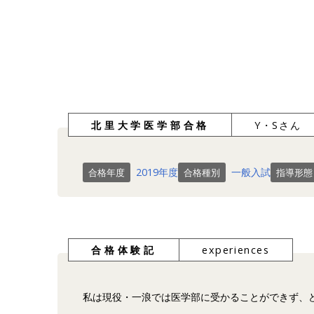
北里大学医学部合格
Y・Sさん
2019年度
一般入試
合格年度
合格種別
指導形態
合格体験記
experiences
私は現役・一浪では医学部に受かることができず、