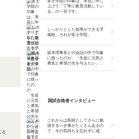
富士学院の印象は、率直に申し
上げて「丁寧に教育活動してい
る」の一言です。
しっかりとした指導ができる予
備校。それが富士学院。
坂本理事長との会話の中で印象
に残ったのが、「生徒に元気と
勇気と希望の光を与えたい」と
いう言葉でした
国試合格者インタビュー
これからは医師としてさらに勉
強するべき事がたくさんあるの
で、今の気持ちを忘れずに成長
こと
していきたいと思います。