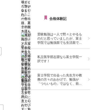
す。
合格体験記
受験勉強は一人で黙々とやるも
のだと思っていましたが、富士
学院では勉強面でも生活面でも
多くの人に支えられていること
を実感しました。
私立医学部志望なら富士学院一
択です！
富士学院で出会った先生方や教
務の方々のおかげで、勉強が
「つらいもの」ではなく、前向
きに取り組めるものになったと
感じています。この環境で学べ
て本当によかったです。
度