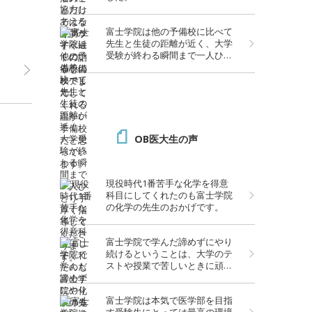
富士学院は他の予備校に比べて
先生と生徒の距離が近く、大学
受験が終わる瞬間まで一人ひと
り手厚く指導してくださりま
す。
OB医大生の声
現役時代1番苦手な化学を得意
科目にしてくれたのも富士学院
の化学の先生のおかげです。
富士学院で学んだ諦めずにやり
続けるということは、大学のテ
ストや授業で苦しいときに頑張
れる大きな糧となっています。
大学での勉強は大変ですが、富
富士学院は本気で医学部を目指
士学院での経験がいきていま