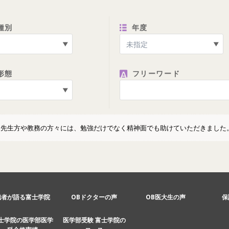
種別
年度
形態
フリーワード
>
先生方や教務の方々には、勉強だけでなく精神面でも助けていただきました
識者が語る富士学院
OBドクターの声
OB医大生の声
保
士学院の医学部医学
医学部受験 富士学院の