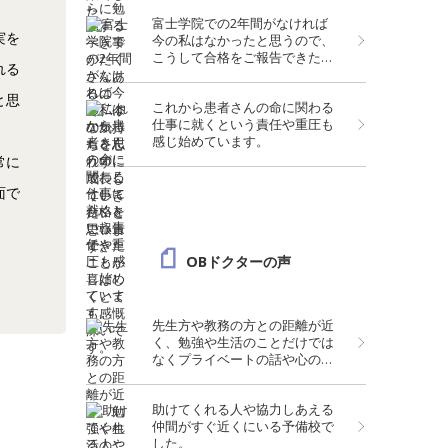
富士学院での2年間がなければ
実を
今の私はなかったと思うので、
こうして合格をご報告できたこ
れる
とが喜ばしくとても感慨深いで
す。
と思
これから患者さんの命に関わる
仕事に就くという責任や重圧も
感じ始めています。
常に
面で
OBドクターの声
先生方や教務の方との距離が近
く、勉強や生活のことだけでは
なくプライベートの話や心のケ
アまでしてくれる温かい予備校
だと思っています。
助けてくれる人や協力しあえる
仲間がすぐ近くにいる予備校で
した。