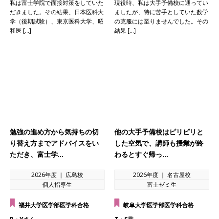
私は富士学院で面接対策をしていた
現役時、私は大手予備校に通ってい
だきました。その結果、日本医科大
ましたが、特に苦手としていた数学
学（後期試験）、東京医科大学、昭
の克服には至りませんでした。その
和医 […]
結果 […]
勉強の進め方から気持ちの切
他の大手予備校はピリピリと
り替え方までアドバイスをい
した空気で、講師も授業が終
ただき、富士学…
わるとすぐ帰っ…
2026年度 ｜ 広島校
2026年度 ｜ 名古屋校
個人指導生
富士ゼミ生
福井大学医学部医学科合格
岐阜大学医学部医学科合格