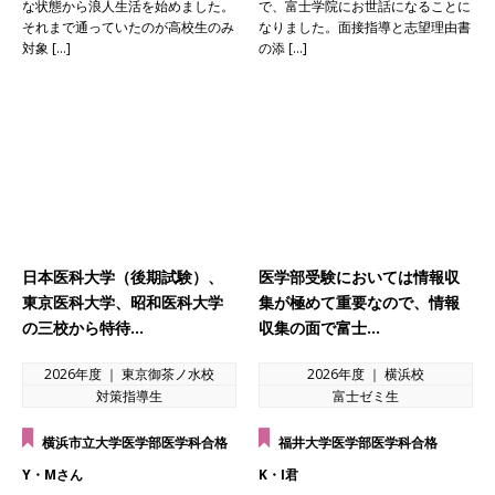
な状態から浪人生活を始めました。
で、富士学院にお世話になることに
それまで通っていたのが高校生のみ
なりました。面接指導と志望理由書
対象 […]
の添 […]
日本医科大学（後期試験）、
医学部受験においては情報収
東京医科大学、昭和医科大学
集が極めて重要なので、情報
の三校から特待…
収集の面で富士…
2026年度 ｜ 東京御茶ノ水校
2026年度 ｜ 横浜校
対策指導生
富士ゼミ生
横浜市立大学医学部医学科合格
福井大学医学部医学科合格
Y・Mさん
K・I君