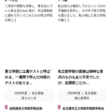
R・Yさん
T・S君
二浪目の受験も失敗し、塞ぎ込んで
私は浪人が確定してからいくつかの
いた私を見かねた母が、半ば強制的
予備校を見学し、その中で富士学院
に連れて行ってくれたのが富士学院
を選びました。私が感じた富士学院
広島 […]
の魅 […]
富士学院には週テストと呼ば
私立医学部の面接は独特な形
れる、一週間で学んだ内容の
式のものもあり不安でした
テストがありま…
が、志望校ごとの…
2026年度 ｜ 名古屋校
2026年度 ｜ 名古屋校
富士ゼミ生
個人指導生
浜松医科大学医学部合格
名古屋市立大学医学部医学科合