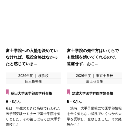
富士学院への入塾を決めてい
富士学院の先生方はいくらで
なければ、現役合格はなかっ
も世話を焼いてくれるので、
たと感じていま…
遠慮せず、おこ…
2026年度 ｜ 横浜校
2026年度 ｜ 東京十条校
個人指導生
富士ゼミ生
秋田大学医学部医学科合格
筑波大学医学群医学類合格
H・Sさん
R・Kさん
私は一年生のときに高校で行われた
一浪時、大手予備校にて医学部情報
医学部受験セミナーで富士学院を知
を全く知らない状況でいくつかの大
りました。その後しばらくは大手予
学を受験し、全敗しました。その経
備校 […]
験か […]