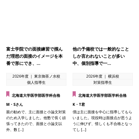
富士学院での面接練習で掴ん
他の予備校では一般的なこと
だ理想の面接のイメージを本
しか言われないことが多い
番で形にでき、…
中、個別指導で一…
2026年度 ｜ 東京御茶ノ水校
2026年度 ｜ 横浜校
個人指導生
対策指導生
北海道大学医学部医学科合格
北海道大学医学部医学科合格
M・Sさん
K・T君
親の勧めで、主に面接と小論文対策
僕は主に面接を中心に指導してもら
のため入学しました。他塾で長く頑
いました。現役時は面接点が思うよ
張ってきたので、面接と小論文以
うに伸びず、惜しくも不合格となっ
外、数 […]
てし […]