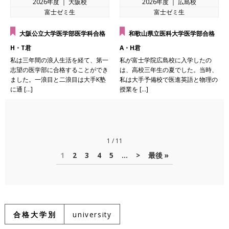
2026年度 ｜ 大阪校
2026年度 ｜ 広島校
富士ゼミ生
富士ゼミ生
大阪公立大学医学部医学科合格
和歌山県立医科大学医学部合格
H・T君
A・H君
私は三年間の浪人生活を経て、第一
私が富士学院広島校に入学したの
志望の医学部に合格することができ
は、高校三年生の夏でした。当時、
ました。一浪目と二浪目は大手K塾
私は大手予備校で医進英語と物理の
に通 […]
授業を […]
1 / 11
1
2
3
4
5
...
>
最後 »
合格大学別
university