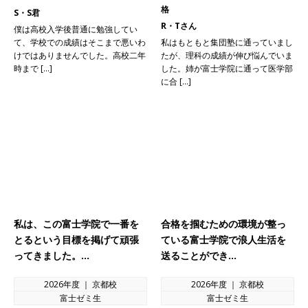
格
S・S君
R・Tさん
僕は高校入学後普通に勉強してい
て、学校での成績はそこまで悪いわ
私はもともと集団塾に通っていまし
けではありませんでした。高校二年
たが、理科の成績が伸び悩んでいま
時まで […]
した。姉が富士学院に通って医学部
に合 […]
私は、この富士学院で一番を
合格を掴むための環境が整っ
とるという目標を掲げて頑張
ている富士学院で浪人生活を
ってきました。…
送ることができ…
2026年度 ｜ 京都校
2026年度 ｜ 京都校
富士ゼミ生
富士ゼミ生