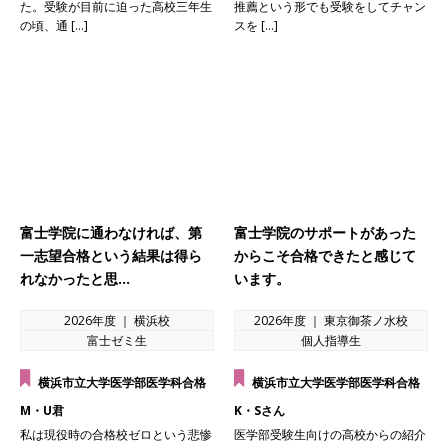
た。受験が目前に迫った高校三年生
推薦という形でも受験をしてチャン
の頃、通 […]
スを […]
富士学院に通わなければ、第
富士学院のサポートがあった
一志望合格という結果は得ら
からこそ合格できたと感じて
れなかったと思…
います。
2026年度 ｜ 横浜校
2026年度 ｜ 東京御茶ノ水校
富士ゼミ生
個人指導生
横浜市立大学医学部医学科合格
横浜市立大学医学部医学科合格
M・U君
K・Sさん
私は現役時の合格校ゼロという悲惨
医学部受験生向けの高校からの紹介