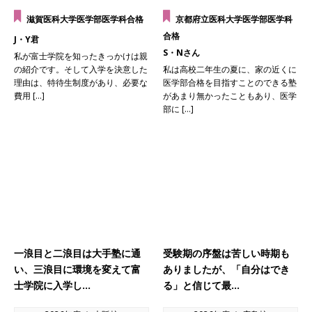
滋賀医科大学医学部医学科合格
京都府立医科大学医学部医学科
合格
J・Y君
S・Nさん
私が富士学院を知ったきっかけは親
の紹介です。そして入学を決意した
私は高校二年生の夏に、家の近くに
理由は、特待生制度があり、必要な
医学部合格を目指すことのできる塾
費用 […]
があまり無かったこともあり、医学
部に […]
一浪目と二浪目は大手塾に通
受験期の序盤は苦しい時期も
い、三浪目に環境を変えて富
ありましたが、「自分はでき
士学院に入学し…
る」と信じて最…