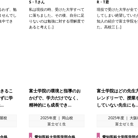
S・Tさん
R・T君
るわず、勉
私は現役の時、受けた大学すべて
現役で受けた大学が全て
ませんでし
に落ちました。その後、自分に足
してしまい絶望していた
集中でき
りないのは勉強に対する理解度で
知人の紹介で富士学院を
あると考え […]
た。高校三 […]
きるこ
富士学院の環境と指導のお
富士学院はどの先生
ずに学
かげで、学力だけでなく、
レンドリーで、授業
…
精神的にも成長でき…
していない先生にも
古屋校
2025年度 ｜ 岡山校
2025年度 ｜ 大
富士ゼミ生
富士ゼミ生
合格
愛知医科大学医学部合格
愛知医科大学医学部