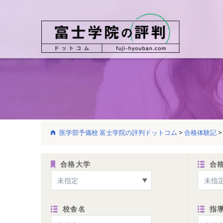
医学部予備校 富士学院の評判ドットコム
>
合格体験記
合格大学
合
校舎名
指