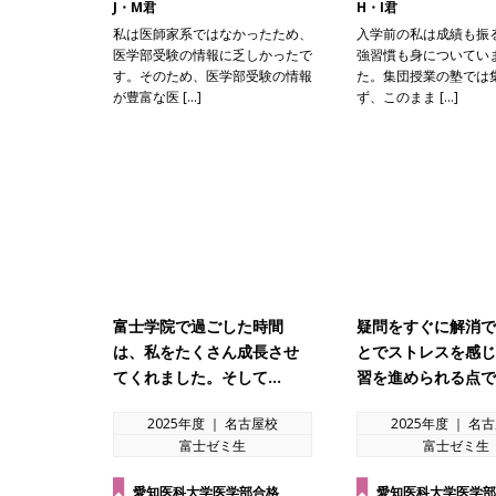
J・M君
H・I君
私は医師家系ではなかったため、
入学前の私は成績も振
医学部受験の情報に乏しかったで
強習慣も身についてい
す。そのため、医学部受験の情報
た。集団授業の塾では
が豊富な医 […]
ず、このまま […]
富士学院で過ごした時間
疑問をすぐに解消で
は、私をたくさん成長させ
とでストレスを感じ
てくれました。そして…
習を進められる点で
2025年度 ｜ 名古屋校
2025年度 ｜ 名
富士ゼミ生
富士ゼミ生
愛知医科大学医学部合格
愛知医科大学医学部