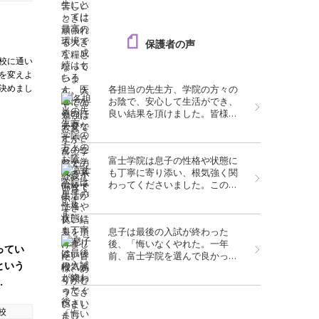
保護者の声
校に通い
を変えよ
決めまし
各担当の先生方、学院の方々の
お陰で、安心して生活ができ、
良い結果を頂けました。皆様、
ありがとうございました。
富士学院は息子の性格や状態に
も丁寧に寄り添い、根気強く関
わってくださいました。この合
格は、息子の努力はもちろんの
こと、富士学院の支えがあって
こそ実現したものだと、心より
息子は最後の入試が終わった
感謝しております。
後、「悔いなくやれた。一年
ってい
前、富士学院を選んで良かっ
という
た」と言っておりました。本当
に富士学院を選んで良かったで
…
す。
山校