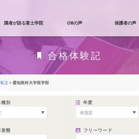
識者が語る富士学院
OBの声
保護者の声
国試合格者ｲﾝﾀﾋﾞｭｰ
合格体験記
OBドクター
>
私立
>
愛知医科大学医学部
OB医大生
格種別
年度
導形態
フリーワード