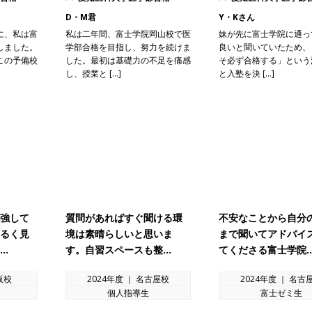
D・M君
Y・Kさん
に、私は富
私は二年間、富士学院岡山校で医
妹が先に富士学院に通っ
しました。
学部合格を目指し、努力を続けま
良いと聞いていたため、
この予備校
した。最初は基礎力の不足を痛感
そ必ず合格する」という
し、授業と […]
と入塾を決 […]
強して
質問があればすぐ聞ける環
不安なことから自分
るく見
境は素晴らしいと思いま
まで聞いてアドバイ
…
す。自習スペースも整…
てくださる富士学院
阪校
2024年度 ｜ 名古屋校
2024年度 ｜ 名古
個人指導生
富士ゼミ生