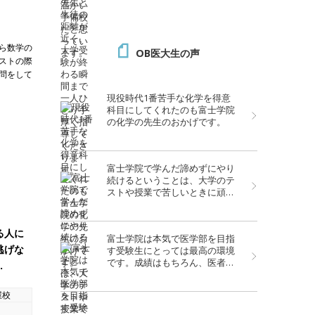
ら数学の
OB医大生の声
ストの際
問をして
現役時代1番苦手な化学を得意
科目にしてくれたのも富士学院
の化学の先生のおかげです。
富士学院で学んだ諦めずにやり
続けるということは、大学のテ
ストや授業で苦しいときに頑張
れる大きな糧となっています。
大学での勉強は大変ですが、富
士学院での経験がいきていま
る人に
富士学院は本気で医学部を目指
す。
逃げな
す受験生にとっては最高の環境
です。成績はもちろん、医者に
…
なるのに必要なたくさんのこと
を学べる予備校です。
屋校