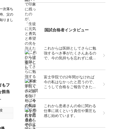
一次落ち
時、父の
知りまし
国試合格者インタビュー
これからは医師としてさらに勉
強するべき事がたくさんあるの
で、今の気持ちを忘れずに成長
していきたいと思います。
富士学院での2年間がなければ
今の私はなかったと思うので、
方もフ
こうして合格をご報告できたこ
を担当
とが喜ばしくとても感慨深いで
す。
…
これから患者さんの命に関わる
阪校
仕事に就くという責任や重圧も
感じ始めています。
合格