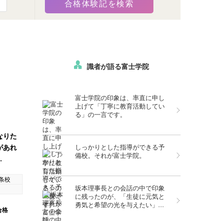
識者が語る富士学院
富士学院の印象は、率直に申し
上げて「丁寧に教育活動してい
る」の一言です。
なりた
があれ
しっかりとした指導ができる予
備校。それが富士学院。
…
十条校
坂本理事長との会話の中で印象
に残ったのが、「生徒に元気と
勇気と希望の光を与えたい」と
合格
いう言葉でした