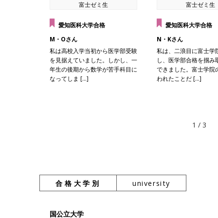
富士ゼミ生
富士ゼミ生
愛知医科大学合格
愛知医科大学合格
M・Oさん
N・Kさん
私は高校入学当初から医学部受験
私は、二浪目に富士学
を見据えていました。しかし、一
し、医学部合格を掴み
年生の後期から数学が苦手科目に
できました。富士学院
なってしま […]
われたことだ […]
1 / 3
合格大学別
university
国公立大学