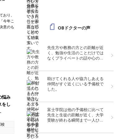
ており、
「今年こ
決意のも
OBドクターの声
先生方や教務の方との距離が近
く、勉強や生活のことだけでは
なくプライベートの話や心のケ
アまでしてくれる温かい予備校
だと思っています。
助けてくれる人や協力しあえる
仲間がすぐ近くにいる予備校で
した。
の悩み
スをし
富士学院は他の予備校に比べて
…
先生と生徒の距離が近く、大学
受験が終わる瞬間まで一人ひと
屋校
り手厚く指導してくださりま
す。