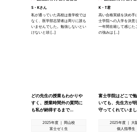
S・Kさん
K・T君
私が通っていた高校は進学校では
高い合格実績を決め手
なく、医学部志望者は周りに誰も
士学院への入学を決意
いませんでした。勉強しないとい
一年間在籍して感じた
けないと頭 […]
の強みは […]
どの先生の授業もわかりや
富士学院はどこで勉
すく、授業時間外の質問に
いても、先生方が明
も私が納得するまで…
守ってくれていまし
2025年度 ｜ 岡山校
2025年度 ｜ 大
富士ゼミ生
個人指導生