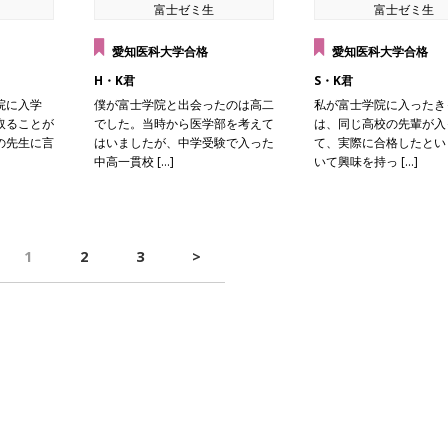
富士ゼミ生
富士ゼミ生
愛知医科大学合格
愛知医科大学合格
H・K君
S・K君
院に入学
僕が富士学院と出会ったのは高二
私が富士学院に入ったき
取ることが
でした。当時から医学部を考えて
は、同じ高校の先輩が入
の先生に言
はいましたが、中学受験で入った
て、実際に合格したとい
中高一貫校 […]
いて興味を持っ […]
1
2
3
>