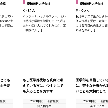
合格
愛知医科大学合格
愛知医科大学合格
K・Sさん
M・Oさん
所属してい
インターナショナルスクールとい
私は中学二年生のときか
は程遠い生
う特殊な環境で学習していた私を
個人指導を受け、定期テ
富士学院に
温かく受け入れてくれたのが、富
には各科目の先生方に質
士学院に入 […]
基礎を固め […]
とても
もし医学部受験を真剣に考
医学部を目指してい
士学院
えている方は、今すぐにで
は、苦手な分野から
…
も入ることをおすす…
いことを大切にして
古屋校
2023年度 ｜ 名古屋校
2023年度 ｜ 名古
個人指導生
富士ゼミ生