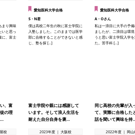
愛知医科大学合格
愛知医科大学合格
S・N君
A・Oさん
あまり興味
僕は高校二年生の秋に富士学院に
私は一浪目に大手の予備
たいと思っ
入塾しました。このままでは医学
ましたが、二浪目は環境
腹に、富士
部に合格することができないと感
うと思い富士学院入学を
じ、塾を探 […]
た。苦手科 […]
い、富
富士学院や親には感謝して
同じ高校の先輩が入
徒の理
います。そして浪人生活を
て、実際に合格した
…
耐えた自分自身を褒…
話を聞いて興味を持
古屋校
2023年度 ｜ 大阪校
2022年度 ｜ 岡