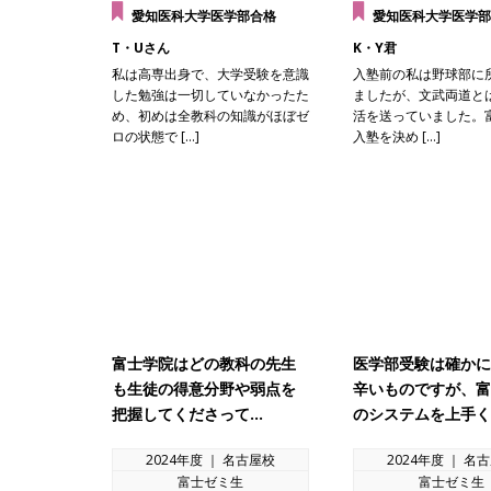
愛知医科大学医学部合格
愛知医科大学医学部
T・Uさん
K・Y君
私は高専出身で、大学受験を意識
入塾前の私は野球部に
した勉強は一切していなかったた
ましたが、文武両道と
め、初めは全教科の知識がほぼゼ
活を送っていました。
ロの状態で […]
入塾を決め […]
富士学院はどの教科の先生
医学部受験は確かに
も生徒の得意分野や弱点を
辛いものですが、富
把握してくださって…
のシステムを上手く
2024年度 ｜ 名古屋校
2024年度 ｜ 名
富士ゼミ生
富士ゼミ生