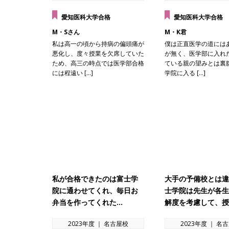
愛知医科大学合格
愛知医科大学合格
M・Sさん
M・K君
私は高一の頃から持病の偏頭痛が
僕は正直医学の道には
悪化し、度々授業を欠席していた
が無く、医学部に入れ
ため、高三の時点では医学部合格
ている親の望みとは裏
には程遠い […]
学院に入る […]
私が合格できたのは富士学
大手の予備校とは違
院に通わせてくれ、毎日お
士学院は先生が各生
弁当を作ってくれた…
解度を考慮して、授
2023年度 ｜ 名古屋校
2023年度 ｜ 名