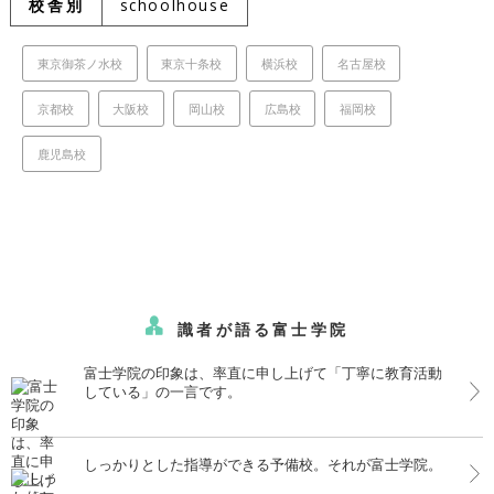
校舎別
schoolhouse
東京御茶ノ水校
東京十条校
横浜校
名古屋校
京都校
大阪校
岡山校
広島校
福岡校
鹿児島校
識者が語る富士学院
富士学院の印象は、率直に申し上げて「丁寧に教育活動
している」の一言です。
しっかりとした指導ができる予備校。それが富士学院。