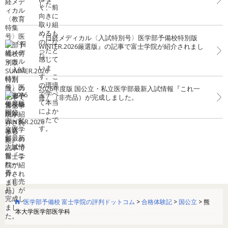
した。
『日経メディカル〈入試特別号〉医学部予備校特別版
WINTER.2026厳選版』の記事で富士学院が紹介されまし
た。
2026年度版 国公立・私立医学部最新入試情報『これ一
冊』（非売品）が完成しました。
医学部予備校 富士学院の評判ドットコム
>
合格体験記
>
国公立
>
熊
本大学医学部医学科