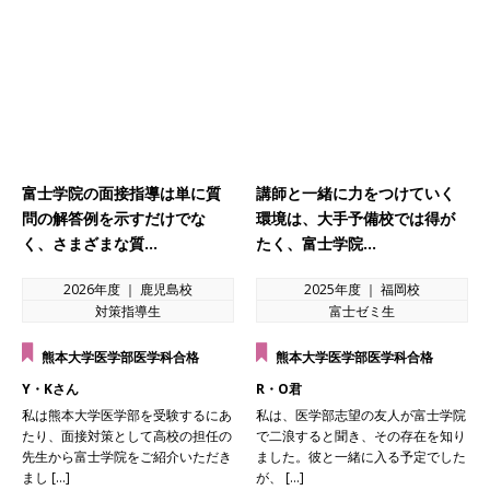
富士学院の面接指導は単に質
講師と一緒に力をつけていく
問の解答例を示すだけでな
環境は、大手予備校では得が
く、さまざまな質…
たく、富士学院…
2026年度 ｜ 鹿児島校
2025年度 ｜ 福岡校
対策指導生
富士ゼミ生
熊本大学医学部医学科合格
熊本大学医学部医学科合格
Y・Kさん
R・O君
私は熊本大学医学部を受験するにあ
私は、医学部志望の友人が富士学院
たり、面接対策として高校の担任の
で二浪すると聞き、その存在を知り
先生から富士学院をご紹介いただき
ました。彼と一緒に入る予定でした
まし […]
が、 […]