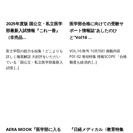
2025年度版 国公立・私立医学
医学部合格に向けての受験サ
部最新入試情報『これ一冊』
ポート情報誌“あしたのひ
（非売品…
と”Vol16 …
富士学院の総力を結集！どこよりも
VOL.16 秋号 10月刊行 掲載内容
詳しく徹底解説 大好評をいただい
P01-02 巻頭特集 情報SCOPE 「合格
ている「国公立・私立医学部最新入
難度も経済的 […]
試情 […]
AERA MOOK『医学部に入る
『日経メディカル〈教育特集