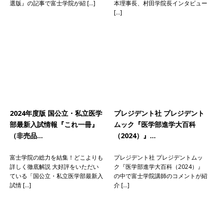
選版』の記事で富士学院が紹 […]
本理事長、村田学院長インタビュー
[…]
2024年度版 国公立・私立医学
プレジデント社 プレジデント
部最新入試情報『これ一冊』
ムック『医学部進学大百科
（非売品…
（2024）』…
富士学院の総力を結集！どこよりも
プレジデント社 プレジデントムッ
詳しく徹底解説 大好評をいただい
ク『医学部進学大百科（2024）』
ている「国公立・私立医学部最新入
の中で富士学院講師のコメントが紹
試情 […]
介 […]