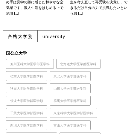
め手は見学の際に感じた和やかな空
生を考え直して再受験を決意し、で
気感です。浪人生活をはじめる上で
きるだけ自分の力で挑戦したいとい
危惧 […]
う思 […]
合格大学別
university
国公立大学
旭川医科大学医学部医学科
北海道大学医学部医学科
弘前大学医学部医学科
東北大学医学部医学科
秋田大学医学部医学科
山形大学医学部医学科
筑波大学医学群医学類
群馬大学医学部医学科
千葉大学医学部医学科
東京科学大学医学部医学科
新潟大学医学部医学科
富山大学医学部医学科