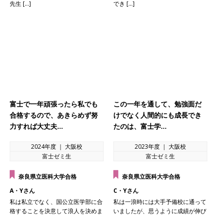
先生 […]
でき […]
富士で一年頑張ったら私でも
この一年を通して、勉強面だ
合格するので、あきらめず努
けでなく人間的にも成長でき
力すれば大丈夫…
たのは、富士学…
2024年度 ｜ 大阪校
2023年度 ｜ 大阪校
富士ゼミ生
富士ゼミ生
奈良県立医科大学合格
奈良県立医科大学合格
A・Yさん
C・Yさん
私は私立でなく、国公立医学部に合
私は一浪時には大手予備校に通って
格することを決意して浪人を決めま
いましたが、思うように成績が伸び