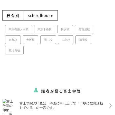
校舎別
schoolhouse
東京御茶ノ水校
東京十条校
横浜校
名古屋校
京都校
大阪校
岡山校
広島校
福岡校
鹿児島校
識者が語る富士学院
富士学院の印象は、率直に申し上げて「丁寧に教育活動
している」の一言です。