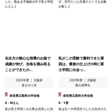
した。数ある予備校の中で富士学院
ず、苦手だった共通テストでも点数
に入 […]
が取 […]
先生方の熱心な指導のお陰で
私がこの受験で勝利できた要
成績が伸び、合格を掴み取る
因は、最後の仕上げの時に富
ことができたの…
士学院に出会っ…
2023年度 ｜ 大阪校
2020年度 ｜ 大阪校
富士ゼミ生
個人指導生
奈良県立医科大学合格
奈良県立医科大学合格
K・Mさん
K・T君
私が富士学院への入塾を決意した決
私は元々大学院生でしたが自分の人