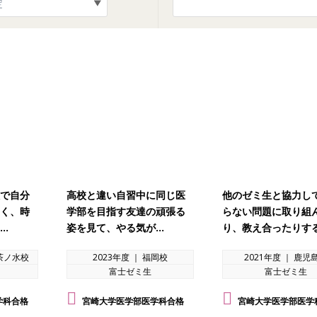
で自分
高校と違い自習中に同じ医
他のゼミ生と協力し
く、時
学部を目指す友達の頑張る
らない問題に取り組
…
姿を見て、やる気が…
り、教え合ったりす
御茶ノ水校
2023年度 ｜ 福岡校
2021年度 ｜ 鹿児
富士ゼミ生
富士ゼミ生
学科合格
宮崎大学医学部医学科合格
宮崎大学医学部医学