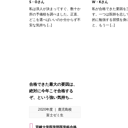
S・Oさん
W・Kさん
私は浪人が決まってすぐ、数十か
私が合格できた要因を
所の予備校を調べました。正直、
す。一つは医師を志し
どこを選べばいいのか分からず不
的に勉強する習慣を身
安な気持ち […]
と、もう一 […]
合格できた最大の要因は、
絶対に今年こそ合格する
ぞ、という強い気持ち…
2020年度 ｜ 鹿児島校
富士ゼミ生
宮崎大学医学部医学科合格