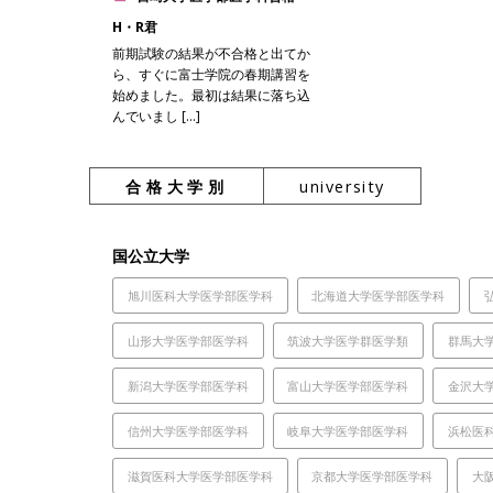
H・R君
前期試験の結果が不合格と出てか
ら、すぐに富士学院の春期講習を
始めました。最初は結果に落ち込
んでいまし […]
合格大学別
university
国公立大学
旭川医科大学医学部医学科
北海道大学医学部医学科
山形大学医学部医学科
筑波大学医学群医学類
群馬大
新潟大学医学部医学科
富山大学医学部医学科
金沢大
信州大学医学部医学科
岐阜大学医学部医学科
浜松医
滋賀医科大学医学部医学科
京都大学医学部医学科
大