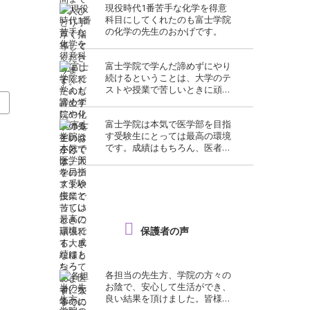
現役時代1番苦手な化学を得意
科目にしてくれたのも富士学院
の化学の先生のおかげです。
富士学院で学んだ諦めずにやり
続けるということは、大学のテ
ストや授業で苦しいときに頑張
れる大きな糧となっています。
科
大学での勉強は大変ですが、富
富士学院は本気で医学部を目指
士学院での経験がいきていま
す受験生にとっては最高の環境
す。
です。成績はもちろん、医者に
なるのに必要なたくさんのこと
を学べる予備校です。
保護者の声
各担当の先生方、学院の方々の
お陰で、安心して生活ができ、
良い結果を頂けました。皆様、