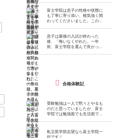
ありがとうございました。
富士学院は息子の性格や状態に
も丁寧に寄り添い、根気強く関
わってくださいました。この合
格は、息子の努力はもちろんの
こと、富士学院の支えがあって
息子は最後の入試が終わった
こそ実現したものだと、心より
後、「悔いなくやれた。一年
感謝しております。
前、富士学院を選んで良かっ
た」と言っておりました。本当
に富士学院を選んで良かったで
す。
合格体験記
度
受験勉強は一人で黙々とやるも
のだと思っていましたが、富士
度
学院では勉強面でも生活面でも
多くの人に支えられていること
を実感しました。
私立医学部志望なら富士学院一
択です！