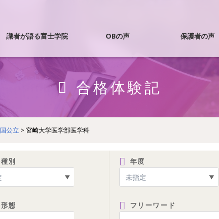
識者が語る富士学院
OBの声
保護者の声
国試合格者ｲﾝﾀﾋﾞｭｰ
合格体験記
OBドクター
国公立
>
宮崎大学医学部医学科
OB医大生
格種別
年度
導形態
フリーワード