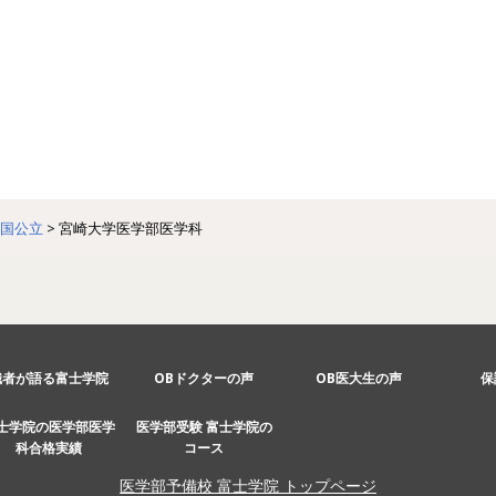
国公立
>
宮崎大学医学部医学科
識者が語る富士学院
OBドクターの声
OB医大生の声
保
士学院の医学部医学
医学部受験 富士学院の
科合格実績
コース
医学部予備校 富士学院 トップページ