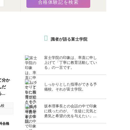
識者が語る富士学院
富士学院の印象は、率直に申し
上げて「丁寧に教育活動してい
る」の一言です。
て分か
しっかりとした指導ができる予
んだ
備校。それが富士学院。
る…
島校
坂本理事長との会話の中で印象
に残ったのが、「生徒に元気と
勇気と希望の光を与えたい」と
いう言葉でした
科合格