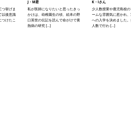
J・M君
K・Iさん
三つ挙げま
私が医師になりたいと思ったきっ
少人数授業や鹿児島校の
て以後意識
かけは、幼稚園生の頃、絵本の野
ームな雰囲気に惹かれ、
につけたこ
口英世の伝記を読んで命がけで黄
への入学を決めました。
熱病の研究 […]
人数で行わ […]