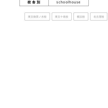
校舎別
schoolhouse
東京御茶ノ水校
東京十条校
横浜校
名古屋校