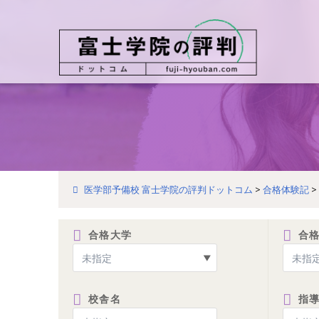
医学部予備校 富士学院の評判ドットコム
>
合格体験記
>
合格大学
合
校舎名
指