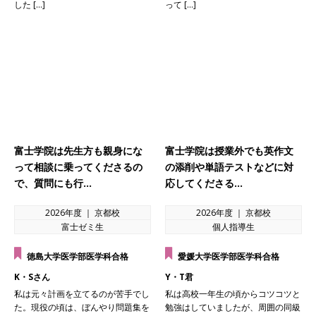
した […]
って […]
富士学院は先生方も親身にな
富士学院は授業外でも英作文
って相談に乗ってくださるの
の添削や単語テストなどに対
で、質問にも行…
応してくださる…
2026年度 ｜ 京都校
2026年度 ｜ 京都校
富士ゼミ生
個人指導生
徳島大学医学部医学科合格
愛媛大学医学部医学科合格
K・Sさん
Y・T君
私は元々計画を立てるのが苦手でし
私は高校一年生の頃からコツコツと
た。現役の頃は、ぼんやり問題集を
勉強はしていましたが、周囲の同級