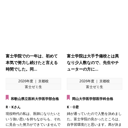
富士学院での一年は、初めて
富士学院は大手予備校とは異
本気で努力し続けたと言える
なり少人数なので、先生やチ
時間でした。同…
ューターの方に…
2026年度 ｜ 京都校
2026年度 ｜ 京都校
富士ゼミ生
富士ゼミ生
和歌山県立医科大学医学部合格
岡山大学医学部医学科合格
R・Kさん
K・O君
現役時代の私は、医師になりたいと
姉が通っていたので入塾を決めまし
いう強い思いを持ちながらも、それ
た。富士学院の良かったところは、
に見合った努力ができていませんで
自学習環境だと思います。席が決ま