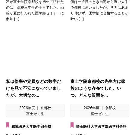
私が富士学院京都校を初めて訪れた
僕は一浪目のとき自宅から近い大手
のは、高校三年生の十月でした。両
予備校に通いましたが、学力はあま
親が夏に行われた医学部セミナーに
り伸びず、医学部に合格することが
参加 […]
叶い […]
私は倍率や定員などの数字だ
富士学院京都校の先生方は家
けを見て不安になっていまし
族のような存在でした。い
たが、大切なの…
つ、どんな質問を…
2026年度 ｜ 京都校
2026年度 ｜ 京都校
富士ゼミ生
富士ゼミ生
獨協医科大学医学部合格
埼玉医科大学医学部医学科合格