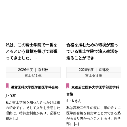
私は、この富士学院で一番を
合格を掴むための環境が整っ
とるという目標を掲げて頑張
ている富士学院で浪人生活を
ってきました。…
送ることができ…
2026年度 ｜ 京都校
2026年度 ｜ 京都校
富士ゼミ生
富士ゼミ生
滋賀医科大学医学部医学科合格
京都府立医科大学医学部医学科
合格
J・Y君
S・Nさん
私が富士学院を知ったきっかけは親
の紹介です。そして入学を決意した
私は高校二年生の夏に、家の近くに
理由は、特待生制度があり、必要な
医学部合格を目指すことのできる塾
費用 […]
があまり無かったこともあり、医学
部に […]