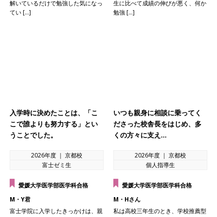
解いているだけで勉強した気になっ
生に比べて成績の伸びが悪く、何か
てい […]
勉強 […]
入学時に決めたことは、「こ
いつも親身に相談に乗ってく
こで誰よりも努力する」とい
ださった校舎長をはじめ、多
うことでした。
くの方々に支え…
2026年度 ｜ 京都校
2026年度 ｜ 京都校
富士ゼミ生
個人指導生
愛媛大学医学部医学科合格
愛媛大学医学部医学科合格
M・Y君
M・Hさん
富士学院に入学したきっかけは、親
私は高校三年生のとき、学校推薦型