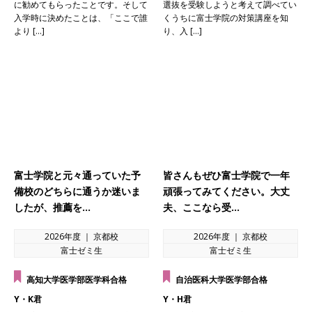
に勧めてもらったことです。そして
選抜を受験しようと考えて調べてい
入学時に決めたことは、「ここで誰
くうちに富士学院の対策講座を知
より […]
り、入 […]
富士学院と元々通っていた予
皆さんもぜひ富士学院で一年
備校のどちらに通うか迷いま
頑張ってみてください。大丈
したが、推薦を…
夫、ここなら受…
2026年度 ｜ 京都校
2026年度 ｜ 京都校
富士ゼミ生
富士ゼミ生
高知大学医学部医学科合格
自治医科大学医学部合格
Y・K君
Y・H君