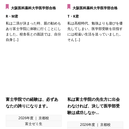
大阪医科薬科大学医学部合格
大阪医科薬科大学医学部合格
R・M君
T・K君
私は二浪が決まった時、親の勧めも
私は高校時代、勉強よりも遊びを優
あり富士学院に体験に行くことにし
先してしまい、医学部受験を目指す
ました。校舎長との面談では、自分
には程遠い生活を送っていました。
自身 […]
そん […]
富士学院での経験は、必ずあ
私は富士学院の先生方に出会
なたの誇りになります。
わなければ、決して医学部受
験は成功しなか…
2026年度 ｜ 京都校
富士ゼミ生
2026年度 ｜ 京都校