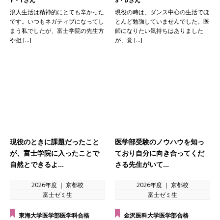
Y・Tさん
S・Dさん
浪人生活は精神的にとても辛かった
現役の時は、ダンス中心の生活でほ
です。いつもネガティブになってし
とんど勉強していませんでした。医
まう私でしたが、富士学院の先生方
師になりたい気持ちはありました
や担 […]
が、覚 […]
現役のときに課題だったこと
医学部受験のノウハウを知っ
が、富士学院に入ったことで
ており自分に向き合ってくだ
自然とできるよ…
さる先生がいて…
2026年度 ｜ 京都校
2026年度 ｜ 京都校
富士ゼミ生
富士ゼミ生
東海大学医学部医学科合格
金沢医科大学医学部合格