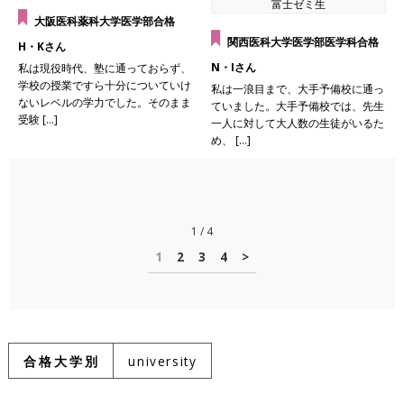
富士ゼミ生
大阪医科薬科大学医学部合格
関西医科大学医学部医学科合格
H・Kさん
N・Iさん
私は現役時代、塾に通っておらず、
学校の授業ですら十分についていけ
私は一浪目まで、大手予備校に通っ
ないレベルの学力でした。そのまま
ていました。大手予備校では、先生
受験 […]
一人に対して大人数の生徒がいるた
め、 […]
1 / 4
1
2
3
4
>
合格大学別
university