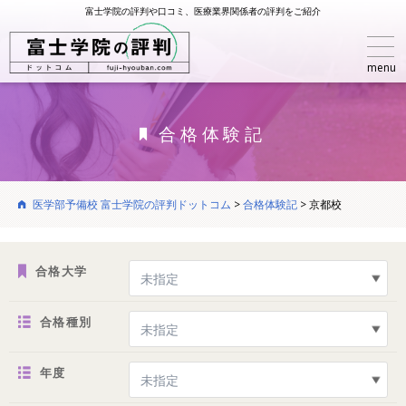
富士学院の評判や口コミ、医療業界関係者の評判をご紹介
menu
合格体験記
医学部予備校 富士学院の評判ドットコム
>
合格体験記
>
京都校
合格大学
合格種別
年度