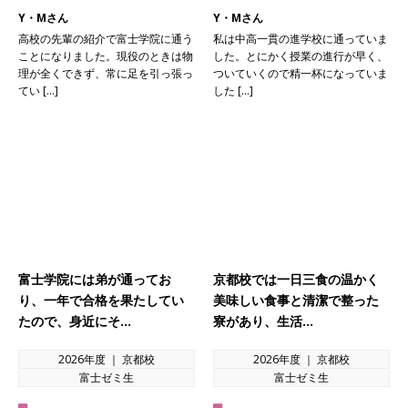
Y・Mさん
Y・Mさん
高校の先輩の紹介で富士学院に通う
私は中高一貫の進学校に通っていま
ことになりました。現役のときは物
した。とにかく授業の進行が早く、
理が全くできず、常に足を引っ張っ
ついていくので精一杯になっていま
てい […]
した […]
富士学院には弟が通ってお
京都校では一日三食の温かく
り、一年で合格を果たしてい
美味しい食事と清潔で整った
たので、身近にそ…
寮があり、生活…
2026年度 ｜ 京都校
2026年度 ｜ 京都校
富士ゼミ生
富士ゼミ生