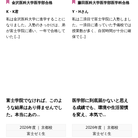
金沢医科大学医学部合格
藤田医科大学医学部医学科合格
K・K君
Y・Hさん
私は金沢医科大学に進学することに
私は二浪目で富士学院に入塾しまし
なりました。入塾のきっかけは、弟
た。一浪目に通っていた予備校では
が富士学院に通い、一年で合格して
授業数が多く、自習時間が十分に確
いた […]
保で […]
富士学院でなければ、このよ
医学部に到底届かないと思え
うな結果はあり得ませんでし
る成績でも、環境や生活習慣
た。本当にあの…
を変え、本気で…
2026年度 ｜ 京都校
2026年度 ｜ 京都校
富士ゼミ生
富士ゼミ生