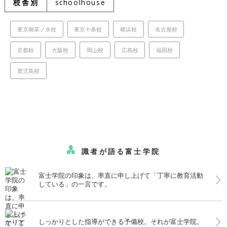
校舎別
schoolhouse
東京御茶ノ水校
東京十条校
横浜校
名古屋校
京都校
大阪校
岡山校
広島校
福岡校
鹿児島校
識者が語る富士学院
富士学院の印象は、率直に申し上げて「丁寧に教育活動
している」の一言です。
しっかりとした指導ができる予備校。それが富士学院。