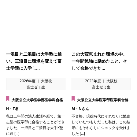
一浪目と二浪目は大手塾に通
この大変恵まれた環境の中、
い、三浪目に環境を変えて富
一年間勉強に励めたこと、そ
士学院に入学し…
して合格できた…
2026年度 ｜ 大阪校
2023年度 ｜ 大阪校
富士ゼミ生
富士ゼミ生
大阪公立大学医学部医学科合格
大阪公立大学医学部医学科合格
H・T君
M・Nさん
私は三年間の浪人生活を経て、第一
不合格。現役時代にそれなりに勉強
志望の医学部に合格することができ
していたつもりだった私は、この結
ました。一浪目と二浪目は大手K塾
果にもそれなりにショックを受けま
に通 […]
した […]