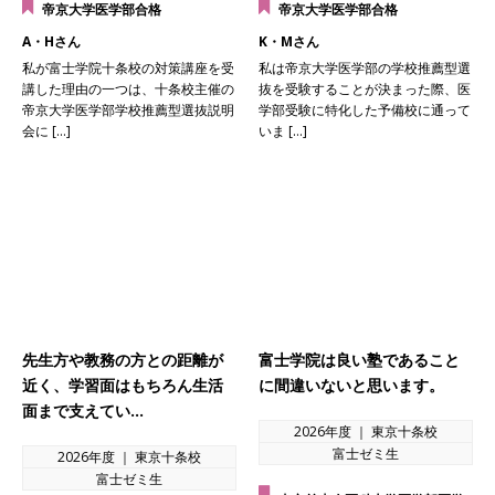
帝京大学医学部合格
帝京大学医学部合格
A・Hさん
K・Mさん
私が富士学院十条校の対策講座を受
私は帝京大学医学部の学校推薦型選
講した理由の一つは、十条校主催の
抜を受験することが決まった際、医
帝京大学医学部学校推薦型選抜説明
学部受験に特化した予備校に通って
会に […]
いま […]
先生方や教務の方との距離が
富士学院は良い塾であること
近く、学習面はもちろん生活
に間違いないと思います。
面まで支えてい…
2026年度 ｜ 東京十条校
富士ゼミ生
2026年度 ｜ 東京十条校
富士ゼミ生