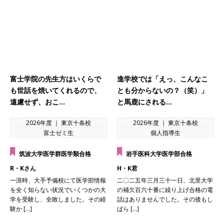
富士学院の先生方はいくらで
進学校では「えっ、こんなこ
も世話を焼いてくれるので、
とも分からないの？（笑）」
遠慮せず、おこ…
と馬鹿にされる…
2026年度 ｜ 東京十条校
2026年度 ｜ 東京十条校
富士ゼミ生
個人指導生
筑波大学医学群医学類合格
岩手医科大学医学部合格
R・Kさん
H・K君
一浪時、大手予備校にて医学部情報
二〇二五年三月三十一日、北里大学
を全く知らない状況でいくつかの大
の補欠百六十番に繰り上げ合格の電
学を受験し、全敗しました。その経
話はありませんでした。その後もし
験か […]
ばら […]