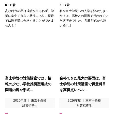
K・H君
K・Y君
高校時代の私は成績が振るわず、学
私が富士学院への入学を決めたきっ
業に集中できない状況にあり、現役
かけは、高校との提携で行われてい
では医学部に合格することができま
た講演会でした。 現役時代から通
せん […]
い始 […]
富士学院の対策講座では、情
合格できた最大の要因は、富
報の少ない学校推薦型選抜の
士学院の対策講座で得意科目
問題内容や形式…
を高得点レベル…
2026年度 ｜ 東京十条校
2026年度 ｜ 東京十条校
対策指導生
対策指導生