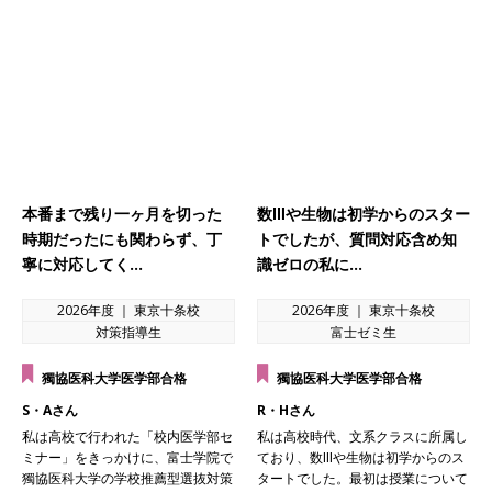
本番まで残り一ヶ月を切った
数Ⅲや生物は初学からのスター
時期だったにも関わらず、丁
トでしたが、質問対応含め知
寧に対応してく…
識ゼロの私に…
2026年度 ｜ 東京十条校
2026年度 ｜ 東京十条校
対策指導生
富士ゼミ生
獨協医科大学医学部合格
獨協医科大学医学部合格
S・Aさん
R・Hさん
私は高校で行われた「校内医学部セ
私は高校時代、文系クラスに所属し
ミナー」をきっかけに、富士学院で
ており、数Ⅲや生物は初学からのス
獨協医科大学の学校推薦型選抜対策
タートでした。最初は授業について