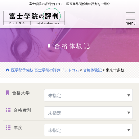
富士学院の評判や口コミ、医療業界関係者の評判をご紹介
menu
合格体験記
医学部予備校 富士学院の評判ドットコム
>
合格体験記
>
東京十条校
合格大学
合格種別
年度