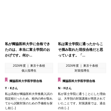
私が獨協医科大学に合格でき
私は富士学院に通ったからこ
たのは、本当に富士学院のお
そ掴み取れた現役合格だと思
かげです。何か…
っています。「…
2026年度 ｜ 東京十条校
2026年度 ｜ 東京十条校
個人指導生
対策指導生
獨協医科大学医学部合格
獨協医科大学医学部合格
Y・Kさん
N・Hさん
私は高校が獨協医科大学推薦入試の
私が富士学院に通うことにした理由
指定校だったため、校内の枠が取れ
は、大学別の対策講座が用意されて
てから試験対策のための予備校を探
いたことです。対策講座では、過去
し始 […]
の出 […]