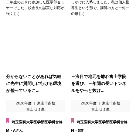
二年生のときに参加した医学部セミ
っかけに入塾しました。私は個人指
ナーでした。校舎長の誠実な対応が
導生という形で、講師の方と一対一
強く […]
の形 […]
分からないことがあれば気軽
三浪目で地元を離れ富士学院
に先生に質問しに行ける環境
を選び、三年間の長いトンネ
が整っているこ…
ルをやっと抜け…
2026年度 ｜ 東京十条校
2026年度 ｜ 東京十条校
富士ゼミ生
富士ゼミ生
埼玉医科大学医学部医学科合格
埼玉医科大学医学部医学科合格
M・Aさん
N・S君