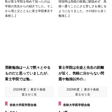
私が富士学院を初めて知ったのは、
現役時は高校の校風に馴染めず、高
学校の先生からの紹介でした。そこ
校へ通うことにさえ苦しさを感じる
から母と父とともに富士学院東京十
ようになりました。その頃から全く
条校 […]
勉強 […]
受験勉強は一人で黙々とやる
富士学院は生徒と先生の距離
ものだと思っていましたが、
が近く、気軽に分からない問
富士学院では勉…
題や勉強以外の…
2026年度 ｜ 東京十条校
2026年度 ｜ 東京十条校
富士ゼミ生
富士ゼミ生
杏林大学医学部合格
杏林大学医学部合格