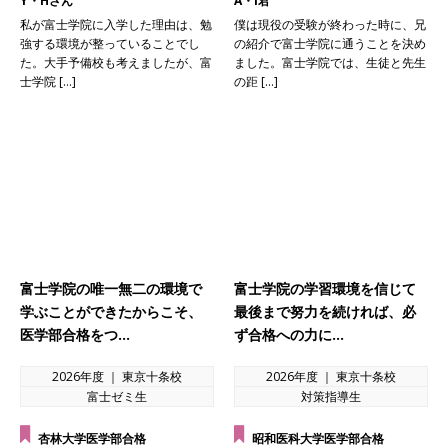
Y・Hさん
A・I君
私が富士学院に入学した理由は、勉
僕は現役の受験が終わった時に、兄
強する環境が整っていることでし
の紹介で富士学院に通うことを決め
た。大手予備校も考えましたが、富
ました。富士学院では、生徒と先生
士学院 […]
の距 […]
富士学院の唯一無二の環境で
富士学院の学習環境を信じて
学ぶことができたからこそ、
最後まで努力を続ければ、必
医学部合格をつ…
ず合格への力に…
2026年度 ｜ 東京十条校
2026年度 ｜ 東京十条校
富士ゼミ生
対策指導生
杏林大学医学部合格
昭和医科大学医学部合格