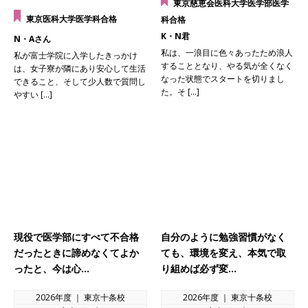
東京慈恵会医科大学医学部医学
東京医科大学医学科合格
科合格
K・N君
N・Aさん
私は、一浪目に色々あったため浪人
私が富士学院に入学したきっかけ
することとなり、やる気が全くなく
は、女子寮が隣にあり安心して生活
なった状態でスタートを切りまし
できること、そして少人数で質問し
た。そ […]
やすい […]
現役で医学部にすべて不合格
自分のように勉強習慣がなく
だったときに諦めなくてよか
ても、環境を変え、本気で取
ったと、今は心…
り組めば必ず変…
2026年度 ｜ 東京十条校
2026年度 ｜ 東京十条校