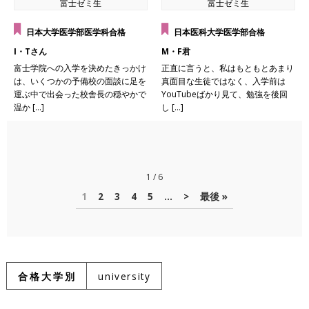
富士ゼミ生
富士ゼミ生
日本大学医学部医学科合格
日本医科大学医学部合格
I・Tさん
M・F君
富士学院への入学を決めたきっかけ
正直に言うと、私はもともとあまり
は、いくつかの予備校の面談に足を
真面目な生徒ではなく、入学前は
運ぶ中で出会った校舎長の穏やかで
YouTubeばかり見て、勉強を後回
温か […]
し […]
1 / 6
1
2
3
4
5
...
>
最後 »
合格大学別
university