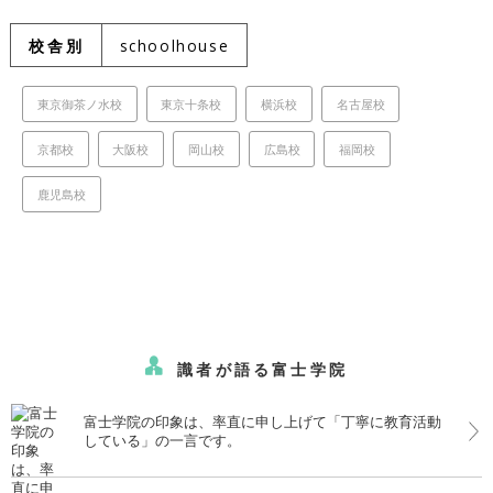
校舎別
schoolhouse
東京御茶ノ水校
東京十条校
横浜校
名古屋校
京都校
大阪校
岡山校
広島校
福岡校
鹿児島校
識者が語る富士学院
富士学院の印象は、率直に申し上げて「丁寧に教育活動
している」の一言です。