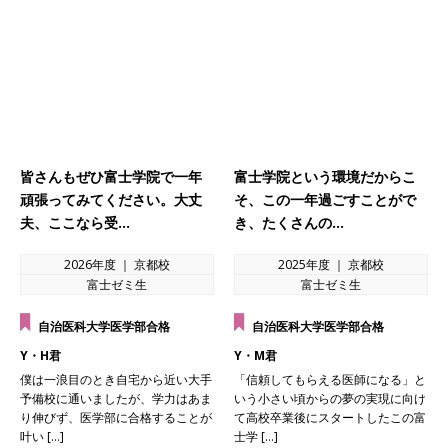
皆さんもぜひ富士学院で一年
富士学院という環境だからこ
頑張ってみてください。大丈
そ、この一年過ごすことがで
夫、ここなら受…
き、たくさんの…
2026年度 ｜ 京都校
2025年度 ｜ 京都校
富士ゼミ生
富士ゼミ生
自治医科大学医学部合格
自治医科大学医学部合格
Y・H君
Y・M君
僕は一浪目のとき自宅から近い大手
「信頼してもらえる医師になる」と
予備校に通いましたが、学力はあま
いう小さい頃からの夢の実現に向け
り伸びず、医学部に合格することが
て高校卒業後にスタートしたこの富
叶い […]
士学 […]