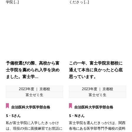
学院 […]
くださっ […]
予備校選びの際、高校から富
この一年、富士学院京都校に
士学院を薦められ入学を決め
通えて本当に良かったと心底
ました。富士学…
思っています。
2023年度 ｜ 京都校
2023年度 ｜ 京都校
富士ゼミ生
富士ゼミ生
自治医科大学医学部合格
自治医科大学医学部合格
S・Sさん
S・Nさん
私が富士学院に入学したきっかけ
富士学院を選んだきっかけは、関西
は、現役の頃に面接練習でお世話に
各地にある医学部専門予備校の資料