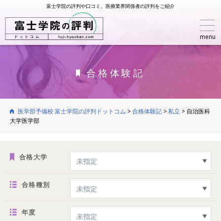
富士学院の評判や口コミ、医療業界関係者の評判をご紹介
menu
合格体験記
医学部予備校 富士学院の評判ドットコム
>
合格体験記
>
私立
>
自治医科
大学医学部
合格大学
合格種別
年度