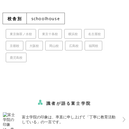
校舎別
schoolhouse
東京御茶ノ水校
東京十条校
横浜校
名古屋校
京都校
大阪校
岡山校
広島校
福岡校
鹿児島校
識者が語る富士学院
富士学院の印象は、率直に申し上げて「丁寧に教育活動
している」の一言です。