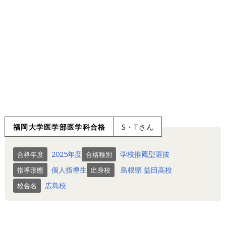
福岡大学医学部医学科合格
S・Tさん
2025年度
学校推薦型選抜
合格年度
合格種別
個人指導生
島根県
益田高校
指導形態
出身校
広島校
校舎名