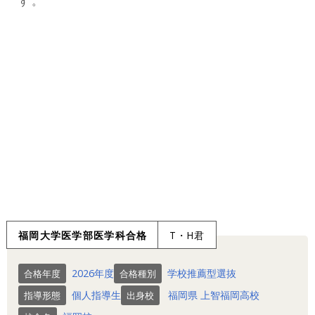
す。
福岡大学医学部医学科合格
T・H君
2026年度
学校推薦型選抜
合格年度
合格種別
個人指導生
福岡県
上智福岡高校
指導形態
出身校