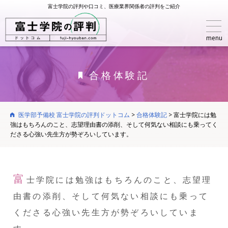
富士学院の評判や口コミ、医療業界関係者の評判をご紹介
menu
合格体験記
医学部予備校 富士学院の評判ドットコム
>
合格体験記
>
富士学院には勉
強はもちろんのこと、志望理由書の添削、そして何気ない相談にも乗ってく
ださる心強い先生方が勢ぞろいしています。
富
士学院には勉強はもちろんのこと、志望理
由書の添削、そして何気ない相談にも乗って
くださる心強い先生方が勢ぞろいしていま